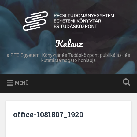
Tovább
a
Keresés
tartalomhoz
Kalauz
a PTE Egyetemi Könyvtár és Tudásközpont publikálás- és
kutatástámogató honlapja
MENÜ
office-1081807_1920