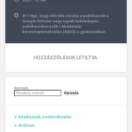
Bejegyzés
8+1 tipp, hogy előrébb sorolja a publikációit a
navigáció
Google Scholar vagy egyéb tudományos
publikációkeresők I Akadémiai
keresőoptimalizálás (ASEO) a gyakorlatban
HOZZÁSZÓLÁSOK LETILTVA.
Keresés
Keresés
Adatbázisok, irodalomkutatás
Archívum