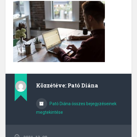
Közzétéve:
Pató Diána
Pató Diána összes bejegyzéseinek
megtekintése
2021. 12. 08.