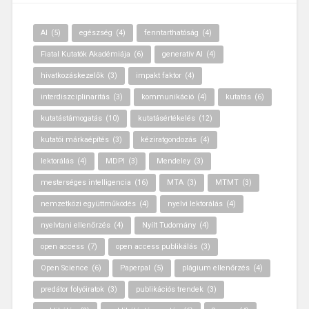
AI
(5)
egészség
(4)
fenntarthatóság
(4)
Fiatal Kutatók Akadémiája
(6)
generatív AI
(4)
hivatkozáskezelők
(3)
impakt faktor
(4)
interdiszciplinaritás
(3)
kommunikáció
(4)
kutatás
(6)
kutatástámogatás
(10)
kutatásértékelés
(12)
kutatói márkaépítés
(3)
kéziratgondozás
(4)
lektorálás
(4)
MDPI
(3)
Mendeley
(3)
mesterséges intelligencia
(16)
MTA
(3)
MTMT
(3)
nemzetközi együttműködés
(4)
nyelvi lektorálás
(4)
nyelvtani ellenőrzés
(4)
Nyílt Tudomány
(4)
open access
(7)
open access publikálás
(3)
Open Science
(6)
Paperpal
(5)
plágium ellenőrzés
(4)
predátor folyóiratok
(3)
publikációs trendek
(3)