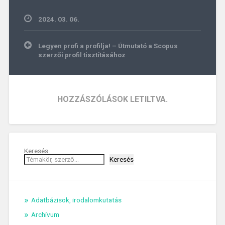
2024. 03. 06.
Bejegyzés
Legyen profi a profilja! – Útmutató a Scopus
navigáció
szerzői profil tisztításához
HOZZÁSZÓLÁSOK LETILTVA.
Keresés
Keresés
Adatbázisok, irodalomkutatás
Archívum