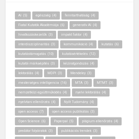
AI
(5)
egészség
(4)
fenntarthatóság
(4)
Fiatal Kutatók Akadémiája
(6)
generatív AI
(4)
hivatkozáskezelők
(3)
impakt faktor
(4)
interdiszciplinaritás
(3)
kommunikáció
(4)
kutatás
(6)
kutatástámogatás
(10)
kutatásértékelés
(12)
kutatói márkaépítés
(3)
kéziratgondozás
(4)
lektorálás
(4)
MDPI
(3)
Mendeley
(3)
mesterséges intelligencia
(16)
MTA
(3)
MTMT
(3)
nemzetközi együttműködés
(4)
nyelvi lektorálás
(4)
nyelvtani ellenőrzés
(4)
Nyílt Tudomány
(4)
open access
(7)
open access publikálás
(3)
Open Science
(6)
Paperpal
(5)
plágium ellenőrzés
(4)
predátor folyóiratok
(3)
publikációs trendek
(3)