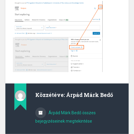
Közzétéve:
Árpád Márk Bedő
Árpád Márk Bedő összes
bejegyzéseinek megtekintése