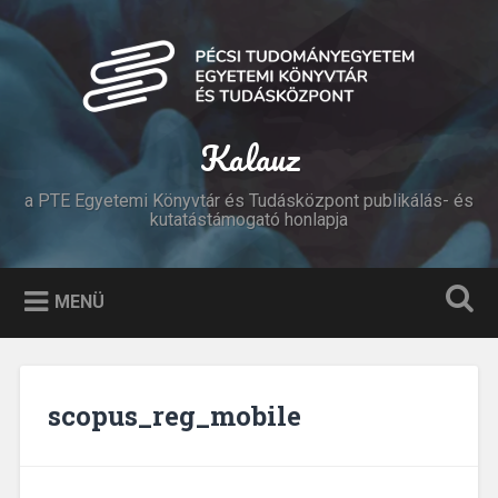
Tovább
a
Keresés
tartalomhoz
Kalauz
a PTE Egyetemi Könyvtár és Tudásközpont publikálás- és
kutatástámogató honlapja
MENÜ
scopus_reg_mobile