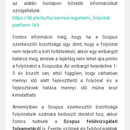
az alábbi honlapon bővebb információkat
szolgáltatunk:
https://lib.pte.hu/hu/service/egyetemi_folyoirat-
platform-169
Fontos információ még, hogy ha a Scopus
szerkesztői bizottsága úgy dönt, hogy a folyóirat
nem teljesíti a kiírt feltételeket, akkor egy embargót
határoz meg, aminek a lejártáig nem lehet újra jelölni
a folyóiratot a Scopusba. Az embargó terjedelme 1-
5 év között van, attól függően, hogy várhatóan
mennyi idő alatt fejleszthető a folyóirat és a
fejlesztések hatása mennyi idő múlva lesz
kimutatható.
Amennyiben a Scopus szerkesztői bizottsága
folyóiratunk számára kedvező döntést hoz, akkor
fontos tudnunk a
Scopus felülvizsgálati
folyamatáról
is. Évente szűrnek és felülvizsgálnak