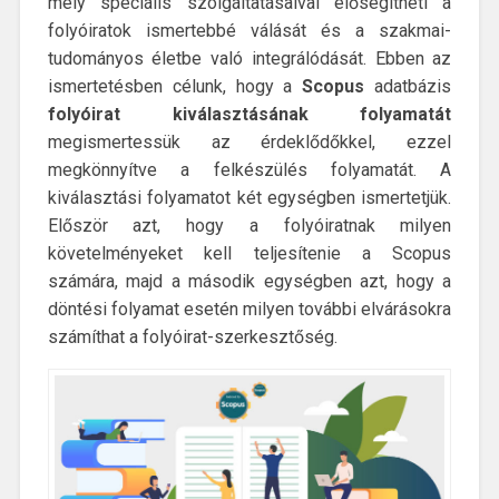
mely speciális szolgáltatásaival elősegítheti a
folyóiratok ismertebbé válását és a szakmai-
tudományos életbe való integrálódását. Ebben az
ismertetésben célunk, hogy a
Scopus
adatbázis
folyóirat kiválasztásának folyamatát
megismertessük az érdeklődőkkel, ezzel
megkönnyítve a felkészülés folyamatát. A
kiválasztási folyamatot két egységben ismertetjük.
Először azt, hogy a folyóiratnak milyen
követelményeket kell teljesítenie a Scopus
számára, majd a második egységben azt, hogy a
döntési folyamat esetén milyen további elvárásokra
számíthat a folyóirat-szerkesztőség.