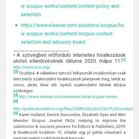
w-scopus-works/content/content-policy-and-
selection
https://www.elsevier.com/solutions/scopus/ho
w-scopus-works/content/scopus-content-
selection-and-advisory-board
____________________
• A szövegben előforduló internetes hivatkozások
[1]
utolsó ellenőrzésének dátuma: 2020. május 11.
http://www.issn.org/
[2]
Továbbá: A cikkekhez tartozó felhasznált irodalomban csak
latin betűs szakirodalmi hivatkozások jelenjenek meg, tehát az
orosz, ukrán, kínai stb. nyelvű szakirodalmi tételek átírása
szükséges.
[3]
http://www.elsevier.com/reviewers/what-is-peer-review.
[4]
http://publicationethics.org/files/2008%20Code%20of%20Conduct.pd
[5]
Karen Holland, Derrick Duncombe, Elizabeth Dyas and Wim
Meester: Scopus Journal FAQs: Helping to improve the
submission & success process for Editors & Publishers, 2019:
A hivatkozott irodalom 12. oldalán egy jó példa olvasható a
nemzeti nyelvű szakfolyóiratok kapcsán.