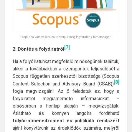
Scopusba való bekerülés: Növeljük meg folyóiratunk láthatóságát!
[7]
2. Döntés a folyóiratról
Ha a folyóiratunkat megfelelő minőségűnek találtuk,
akkor a továbbiakban a szempontok teljesülését a
Scopus független szerkesztői bizottsága (Scopus
[8]
Content Selection and Advisory Board (CSAB))
fogja megvizsgálni. Az ő feladatuk az, hogy a
folyóiratról megismerhető információkat –
elsősorban a honlap alapján – megvizsgálják.
Átlátható és könnyen angolra fordítható
folyóiratmenedzsment és publikáló rendszert
ajánl könyvtárunk az érdeklődők számára, melyről