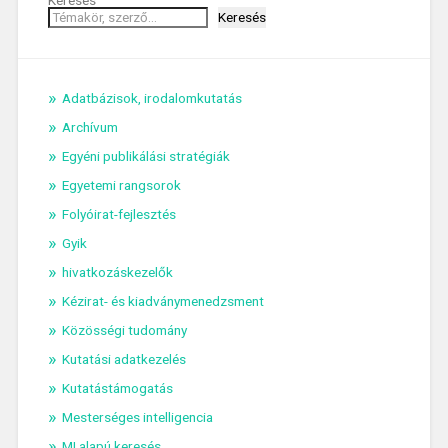
Keresés
Keresés
Adatbázisok, irodalomkutatás
Archívum
Egyéni publikálási stratégiák
Egyetemi rangsorok
Folyóirat-fejlesztés
Gyik
hivatkozáskezelők
Kézirat- és kiadványmenedzsment
Közösségi tudomány
Kutatási adatkezelés
Kutatástámogatás
Mesterséges intelligencia
MI alapú keresés