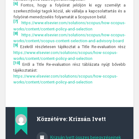
[6]
Fontos, hogy a folyóirat jelöljön ki egy személyt a
szerkesztőségi tagok közül, aki vállalja a kapcsolattartás és a
folyóirat-menedzselés folyamatát a Scopuson belül.
[7]
https://www.elsevier.com/solutions/scopus/how-scopus-
works/content/content-policy-and-selection
[8]
https://www.elsevier.com/solutions/scopus/how-scopus-
works/content/scopus-content-selection-and-advisory-board
[9]
Ezekről részletesen tájékoztat a Title Re-evaluation rész
https://www.elsevier.com/solutions/scopus/how-scopus-
works/content/content-policy-and-selection
[10]
Erről a Title Re-evaluation rész táblázata nyújt bővebb
tájékoztatást:
https://www.elsevier.com/solutions/scopus/how-scopus-
works/content/content-policy-and-selection
Közzétéve:
Krizsán Ivett
Krizsán Ivett összes bejegyzéseinek