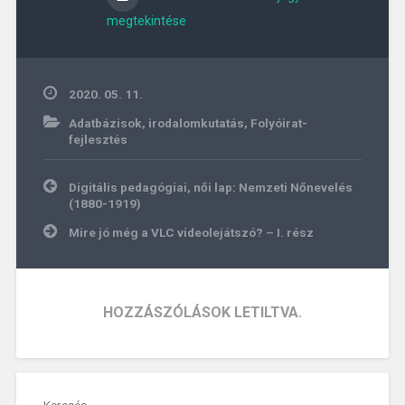
megtekintése
2020. 05. 11.
Adatbázisok, irodalomkutatás
,
Folyóirat-
fejlesztés
Bejegyzés
Digitális pedagógiai, női lap: Nemzeti Nőnevelés
navigáció
(1880-1919)
Mire jó még a VLC videolejátszó? – I. rész
HOZZÁSZÓLÁSOK LETILTVA.