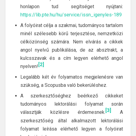
honlapon tud segítséget nyújtani:
https://lib.pte.hu/hu/service/issn_igenyles-189
A folyóirat célja a szakmai, tudományos tartalom
minél szélesebb körű terjesztése, nemzetközi
célközönség számára. Nem elvárás a cikkek
angol nyelvű publikálása, de az absztrakt, a
kulcsszavak és a cím legyen elérhető angol
[2]
nyelven!
Legalább két év folyamatos megjelenésre van
szükség, a Scopusba való bekerüléshez.
A szerkesztőséghez beérkező cikkeket
tudományos lektorálási folyamat során
[3]
választják közlésre érdemesnek.
A
szerkesztőség által alkalmazott lektorálási
folyamat leírása elérhető legyen a folyóirat