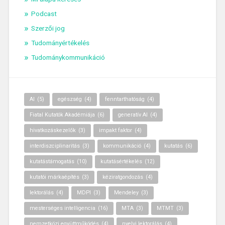
Podcast
Szerzői jog
Tudományértékelés
Tudománykommunikáció
AI
(5)
egészség
(4)
fenntarthatóság
(4)
Fiatal Kutatók Akadémiája
(6)
generatív AI
(4)
hivatkozáskezelők
(3)
impakt faktor
(4)
interdiszciplinaritás
(3)
kommunikáció
(4)
kutatás
(6)
kutatástámogatás
(10)
kutatásértékelés
(12)
kutatói márkaépítés
(3)
kéziratgondozás
(4)
lektorálás
(4)
MDPI
(3)
Mendeley
(3)
mesterséges intelligencia
(16)
MTA
(3)
MTMT
(3)
nemzetközi együttműködés
(4)
nyelvi lektorálás
(4)