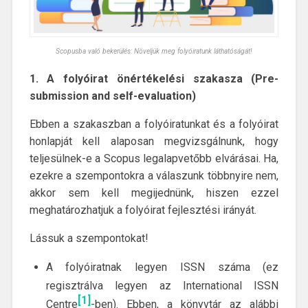
Scopusba való bekerülés: Növeljük meg folyóiratunk láthatóságát!
1. A folyóirat önértékelési szakasza (Pre-
submission and self-evaluation)
Ebben a szakaszban a folyóiratunkat és a folyóirat
honlapját kell alaposan megvizsgálnunk, hogy
teljesülnek-e a Scopus legalapvetőbb elvárásai. Ha,
ezekre a szempontokra a válaszunk többnyire nem,
akkor sem kell megijednünk, hiszen ezzel
meghatározhatjuk a folyóirat fejlesztési irányát.
Lássuk a szempontokat!
A folyóiratnak legyen ISSN száma (ez
regisztrálva legyen az International ISSN
[1]
Centre
-ben). Ebben, a könyvtár az alábbi