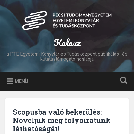
Tovább
a
Keresés
tartalomhoz
Kalauz
a PTE Egyetemi Könyvtár és Tudásközpont publikálás- és
kutatástámogató honlapja
MENÜ
Scopusba való bekerülés:
Növeljük meg folyóiratunk
láthatóságát!