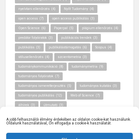
nyelvtani ellenőrzés
(4)
Nyílt Tudomány
(4)
open access
(7)
open access publikálás
(3)
Open Science
(6)
Paperpal
(5)
plágium ellenőrzés
(4)
predátor folyóiratok
(3)
publikációs trendek
(3)
publikálás
(3)
publikálástámogatás
(6)
Scopus
(4)
stílusellenőrzés
(4)
szcientometria
(3)
tudománykommunikáció
(8)
tudománymetria
(9)
tudományos folyóiratok
(7)
tudományos ismeretterjesztés
(5)
tudományos kutatás
(3)
tudományos publikálás
(12)
Web of Science
(7)
álhírek
(3)
útmutató
(3)
A jobb felhasználói élmény érdekében az oldalon cookie-kat használunk.
Oldalunk használatával, Ön elfogadja a cookie-k használatát.