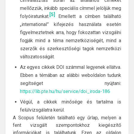
címválasztás során az általános címeket
mellőzzük, inkább speciális címmel jelöljük meg
[5]
folyóiratunkat.
Emellett a címben található
„international” kifejezés használata esetén
figyelmeztetnek arra, hogy fokozattan vizsgálni
fogják mind a téma nemzetköziségét, mind a
szerzők és szerkesztőségi tagok nemzetközi
változatosságát.
Az egyes cikkek DOI számmal legyenek ellátva.
Ebben a témában az alábbi weboldalon tudunk
segítséget nyújtani:
https://lib.pte.hu/hu/service/doi_iroda-186
Végül, a cikkek minősége és tartalma is
felülvizsgálatra kerül.
A Scopus felületén található egy űrlap, melyen a
fent vizsgált szempontokhoz kiegészítő
információkat is találhatunk. Ezen az oldalon