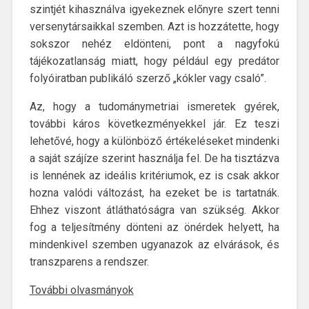
szintjét kihasználva igyekeznek előnyre szert tenni
versenytársaikkal szemben. Azt is hozzátette, hogy
sokszor nehéz eldönteni, pont a nagyfokú
tájékozatlanság miatt, hogy például egy predátor
folyóiratban publikáló szerző „kókler vagy csaló”.
Az, hogy a tudománymetriai ismeretek gyérek,
további káros következményekkel jár. Ez teszi
lehetővé, hogy a különböző értékeléseket mindenki
a saját szájíze szerint használja fel. De ha tisztázva
is lennének az ideális kritériumok, ez is csak akkor
hozna valódi változást, ha ezeket be is tartatnák.
Ehhez viszont átláthatóságra van szükség. Akkor
fog a teljesítmény dönteni az önérdek helyett, ha
mindenkivel szemben ugyanazok az elvárások, és
transzparens a rendszer.
További olvasmányok