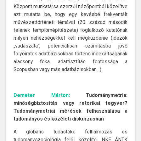
Központ munkatársa szerzői nézőpontból közelítve
azt mutatta be, hogy egy kevésbé frekventált
művészettörténeti témával (20. század második
felének templomépítészete) foglalkozó kutatónak
milyen nehézségekkel kell megküzdenie (idézők
„vadászata”, potenciálisan számításba jövő
folyóiratok adatbázisokban történő indexáltságának
alacsony foka, adattisztítás fontossága a
Scopusban vagy más adatbázisokban…).
Demeter Márton
: Tudománymetria:
minőségbiztosítás vagy retorikai fegyver?
Tudománymetriai mérések felhasználása a
tudományos és közéleti diskurzusban
A globális tudástőke felhalmozás és
tudományszociológia felől közelítő, NKE ÁNTK