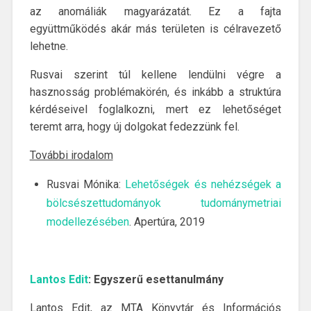
az anomáliák magyarázatát. Ez a fajta
együttműködés akár más területen is célravezető
lehetne.
Rusvai szerint túl kellene lendülni végre a
hasznosság problémakörén, és inkább a struktúra
kérdéseivel foglalkozni, mert ez lehetőséget
teremt arra, hogy új dolgokat fedezzünk fel.
További irodalom
Rusvai Mónika:
Lehetőségek és nehézségek a
bölcsészettudományok tudománymetriai
modellezésében
. Apertúra, 2019
Lantos Edit
: Egyszerű esettanulmány
Lantos Edit, az MTA Könyvtár és Információs