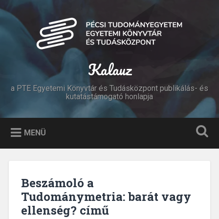
Tovább
a
Keresés
tartalomhoz
Kalauz
a PTE Egyetemi Könyvtár és Tudásközpont publikálás- és
kutatástámogató honlapja
MENÜ
Beszámoló a
Tudománymetria: barát vagy
ellenség? című