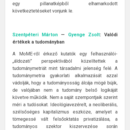
egy pillanatképből elhamarkodott
következtetéseket vonjunk le.
Szentpéteri Márton
—
Gyenge Zsolt
: Valódi
értékek a tudományban
A MoME-ről érkező kutatók egy felhasználói-
„áldozati” perspektívából közelítettek a
tudománymetriát mint társadalmi jelenség felé. A
tudománymetria gyakorlati alkalmazását azzal
vádolják, hogy a tudományosság álcája mögé bújik,
de valójában nem a tudomány belső logikáját
követve működik. Nem a saját szempontjaik szerint
méri a tudósokat. Ideológiavezérelt, a neoliberális,
szélsőséges kapitalizmus eszköze, amelyet a
tömegessé vált felsőoktatás privatizálása, a
tudományos szektor kiszervezése során