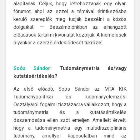
alapítanak. Céljuk, hogy létrehozzanak egy olyan
fórumot, ahol az ezzel a témával érintkezésbe
kerülő szereplők meg tudják beszélni a közös
dolgaikat. — Beszámolónkban az elhangzott
előadások tartalmi kivonatát közöljük. A kiemelések
olyankor a szerző érdeklődését tükrözik.
Soós Sándor
: Tudománymetria és/vagy
kutatásértékelés?
Az első előadó, Soós Sándor az MTA KIK
Tudománypolitikai és Tudományelemzési
Osztályáról fogalmi tisztázásra vállalkozott, hogy a
tudománymetria és a kutatásértékelés
összemosása ellen szót emeljen. Amellett érvelt,
hogy a tudománymetria egy multidiszciplináris
tudomány, amellyel kapcsolatban mind az