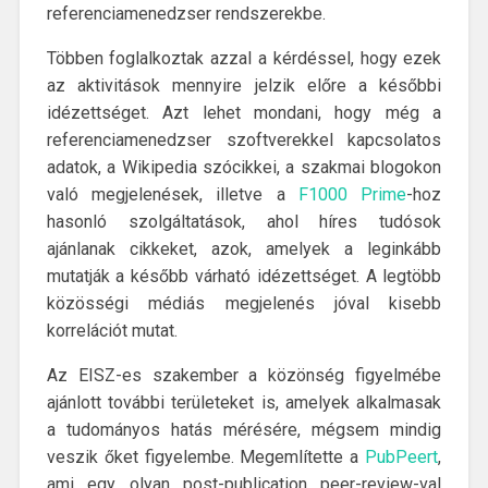
referenciamenedzser rendszerekbe.
Többen foglalkoztak azzal a kérdéssel, hogy ezek
az aktivitások mennyire jelzik előre a későbbi
idézettséget. Azt lehet mondani, hogy még a
referenciamenedzser szoftverekkel kapcsolatos
adatok, a Wikipedia szócikkei, a szakmai blogokon
való megjelenések, illetve a
F1000 Prime
-hoz
hasonló szolgáltatások, ahol híres tudósok
ajánlanak cikkeket, azok, amelyek a leginkább
mutatják a később várható idézettséget. A legtöbb
közösségi médiás megjelenés jóval kisebb
korrelációt mutat.
Az EISZ-es szakember a közönség figyelmébe
ajánlott további területeket is, amelyek alkalmasak
a tudományos hatás mérésére, mégsem mindig
veszik őket figyelembe. Megemlítette a
PubPeert
,
ami egy olyan post-publication peer-review-val