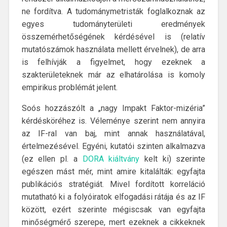
ne fordítva. A tudománymetristák foglalkoznak az
egyes tudományterületi eredmények
összemérhetőségének kérdésével is (relatív
mutatószámok használata mellett érvelnek), de arra
is felhívják a figyelmet, hogy ezeknek a
szakterületeknek már az elhatárolása is komoly
empirikus problémát jelent.
Soós hozzászólt a „nagy Impakt Faktor-mizéria”
kérdésköréhez is. Véleménye szerint nem annyira
az IF-ral van baj, mint annak használatával,
értelmezésével. Egyéni, kutatói szinten alkalmazva
(ez ellen pl. a
DORA kiáltvány
kelt ki) szerinte
egészen mást mér, mint amire kitalálták: egyfajta
publikációs stratégiát. Mivel fordított korreláció
mutatható ki a folyóiratok elfogadási rátája és az IF
között, ezért szerinte mégiscsak van egyfajta
minőségmérő szerepe, mert ezeknek a cikkeknek