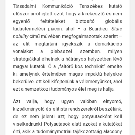
Társadalmi Kommunikáció Tanszékes kutató
először arról ejtett szót, hogy a kirekesztő és nem
egyenlő feltételeket biztosító globális
tudástermelési piacon, ahol – a Bourdieu:
State
nobility
című művében megfogalmazottak szerint –
az elit megtartani igyekszik a demarkációs
vonalakat a plebsszel szemben, milyen
stratégiákkal élhetnek a hátrányos helyzetben lévő
magyar kutatók. Ő a „faltörő kos technikát” emelte
ki, amelynek értelmében magas impaktú helyekre
bekerülve, ott kell kifejtenünk a véleményünket, ahol
ezt a nemzetközi tudományos élet meg is hallja.
Azt vallja, hogy ugyan valóban elnyomó,
kizsákmányoló és elitista rendszerekről beszélünk,
de ez nem jelenti azt, hogy potyautasként kell
viselkednünk! Potyautasok alatt azokat a kutatókat
érti, akik a tudománymetriai tájékozottság alacsony