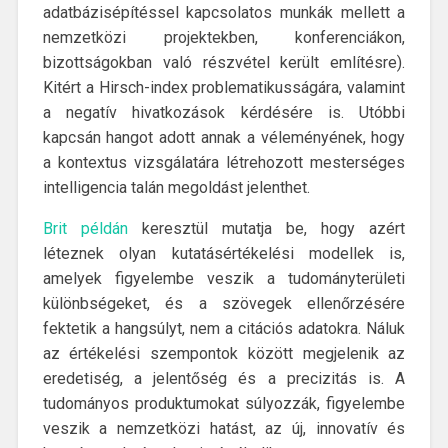
adatbázisépítéssel kapcsolatos munkák mellett a
nemzetközi projektekben, konferenciákon,
bizottságokban való részvétel került említésre).
Kitért a Hirsch-index problematikusságára, valamint
a negatív hivatkozások kérdésére is. Utóbbi
kapcsán hangot adott annak a véleményének, hogy
a kontextus vizsgálatára létrehozott mesterséges
intelligencia talán megoldást jelenthet.
Brit példán
keresztül mutatja be, hogy azért
léteznek olyan kutatásértékelési modellek is,
amelyek figyelembe veszik a tudományterületi
különbségeket, és a szövegek ellenőrzésére
fektetik a hangsúlyt, nem a citációs adatokra. Náluk
az értékelési szempontok között megjelenik az
eredetiség, a jelentőség és a precizitás is. A
tudományos produktumokat súlyozzák, figyelembe
veszik a nemzetközi hatást, az új, innovatív és