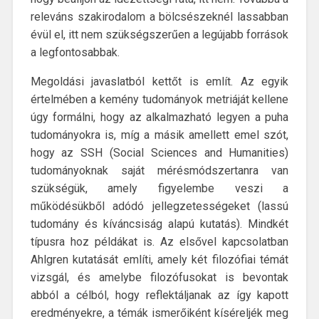
releváns szakirodalom a bölcsészeknél lassabban
évül el, itt nem szükségszerűen a legújabb források
a legfontosabbak.
Megoldási javaslatból kettőt is említ. Az egyik
értelmében a kemény tudományok metriáját kellene
úgy formálni, hogy az alkalmazható legyen a puha
tudományokra is, míg a másik amellett emel szót,
hogy az SSH (Social Sciences and Humanities)
tudományoknak saját mérésmódszertanra van
szükségük, amely figyelembe veszi a
működésükből adódó jellegzetességeket (lassú
tudomány és kíváncsiság alapú kutatás). Mindkét
típusra hoz példákat is. Az elsővel kapcsolatban
Ahlgren kutatását említi, amely két filozófiai témát
vizsgál, és amelybe filozófusokat is bevontak
abból a célból, hogy reflektáljanak az így kapott
eredményekre, a témák ismerőiként kíséreljék meg