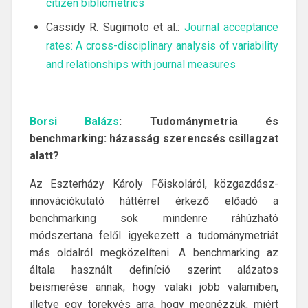
citizen bibliometrics
Cassidy R. Sugimoto et al.:
Journal acceptance
rates: A cross-disciplinary analysis of variability
and relationships with journal measures
Borsi Balázs
: Tudománymetria és
benchmarking: házasság szerencsés csillagzat
alatt?
Az Eszterházy Károly Főiskoláról, közgazdász-
innovációkutató háttérrel érkező előadó a
benchmarking sok mindenre ráhúzható
módszertana felől igyekezett a tudománymetriát
más oldalról megközelíteni. A benchmarking az
általa használt definíció szerint alázatos
beismerése annak, hogy valaki jobb valamiben,
illetve egy törekvés arra, hogy megnézzük, miért