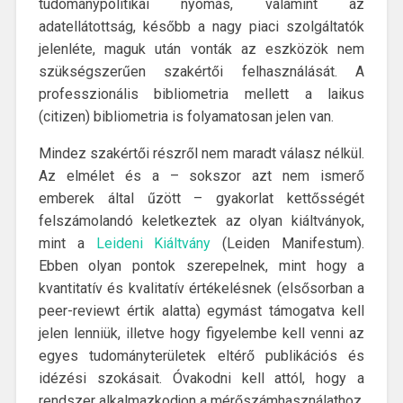
tudománypolitikai nyomás, valamint az
adatellátottság, később a nagy piaci szolgáltatók
jelenléte, maguk után vonták az eszközök nem
szükségszerűen szakértői felhasználását. A
professzionális bibliometria mellett a laikus
(citizen) bibliometria is folyamatosan jelen van.
Mindez szakértői részről nem maradt válasz nélkül.
Az elmélet és a – sokszor azt nem ismerő
emberek által űzött – gyakorlat kettősségét
felszámolandó keletkeztek az olyan kiáltványok,
mint a
Leideni Kiáltvány
(Leiden Manifestum).
Ebben olyan pontok szerepelnek, mint hogy a
kvantitatív és kvalitatív értékelésnek (elsősorban a
peer-reviewt értik alatta) egymást támogatva kell
jelen lenniük, illetve hogy figyelembe kell venni az
egyes tudományterületek eltérő publikációs és
idézési szokásait. Óvakodni kell attól, hogy a
rendszer alkalmazkodjon a mérőszámhasználathoz,