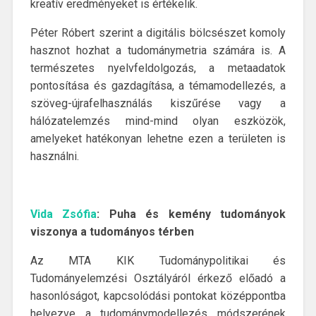
kreatív eredményeket is értékelik.
Péter Róbert szerint a digitális bölcsészet komoly
hasznot hozhat a tudománymetria számára is. A
természetes nyelvfeldolgozás, a metaadatok
pontosítása és gazdagítása, a témamodellezés, a
szöveg-újrafelhasználás kiszűrése vagy a
hálózatelemzés mind-mind olyan eszközök,
amelyeket hatékonyan lehetne ezen a területen is
használni.
Vida Zsófia
: Puha és kemény tudományok
viszonya a tudományos térben
Az MTA KIK Tudománypolitikai és
Tudományelemzési Osztályáról érkező előadó a
hasonlóságot, kapcsolódási pontokat középpontba
helyezve a tudománymodellezés módszerének