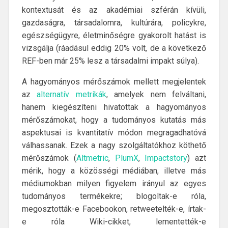
kontextusát és az akadémiai szférán kívüli,
gazdaságra, társadalomra, kultúrára, policykre,
egészségügyre, életminőségre gyakorolt hatást is
vizsgálja (ráadásul eddig 20% volt, de a következő
REF-ben már 25% lesz a társadalmi impakt súlya).
A hagyományos mérőszámok mellett megjelentek
az
alternatív metrikák
, amelyek nem felváltani,
hanem kiegészíteni hivatottak a hagyományos
mérőszámokat, hogy a tudományos kutatás más
aspektusai is kvantitatív módon megragadhatóvá
válhassanak. Ezek a nagy szolgáltatókhoz köthető
mérőszámok (
Altmetric
,
PlumX
,
Impactstory
) azt
mérik, hogy a közösségi médiában, illetve más
médiumokban milyen figyelem irányul az egyes
tudományos termékekre; blogoltak-e róla,
megosztották-e Facebookon, retweetelték-e, írtak-
e róla Wiki-cikket, lementették-e