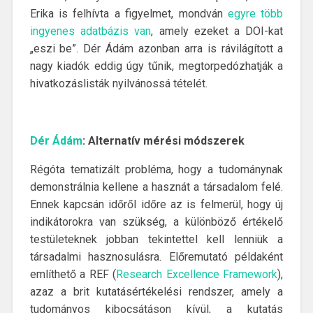
Erika is felhívta a figyelmet, mondván
egyre több
ingyenes adatbázis van
, amely ezeket a DOI-kat
„eszi be”. Dér Ádám azonban arra is rávilágított a
nagy kiadók eddig úgy tűnik, megtorpedózhatják a
hivatkozáslisták nyilvánossá tételét.
Dér Ádám
: Alternatív mérési módszerek
Régóta tematizált probléma, hogy a tudománynak
demonstrálnia kellene a hasznát a társadalom felé.
Ennek kapcsán időről időre az is felmerül, hogy új
indikátorokra van szükség, a különböző értékelő
testületeknek jobban tekintettel kell lenniük a
társadalmi hasznosulásra. Előremutató példaként
említhető a REF (
Research Excellence Framework
),
azaz a brit kutatásértékelési rendszer, amely a
tudományos kibocsátáson kívül, a kutatás