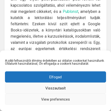
kapcsolatos szolgáltatás, ahol véleményezni lehet
már megjelent cikkeket, és a
Publonst
, amelyben a
kutatók a lektorálási teljesítményüket tudják
feltüntetni. Ezeken kívül szót ejtett a Google
Books-idézetek, a könyvtári katalógusokban való
megjelenés, illetve a kurzusleírások, irodalomlisták,
valamint a vizsgálati protokollok szerepéről is. Egy,
az európai egyetemek értékelési rendszereit
górcső alá vevő kutatás rámutat, hogy az Open
Science és Open Access indikátorok, valamint az
A jobb felhasználói élmény érdekében az oldalon cookie-kat használunk.
Oldalunk használatával, Ön elfogadja a cookie-k használatát.
alternatív metrikák egyelőre a lista végén kullognak,
pedig a tudomány nyílttá tétele nagyban
Elfogad
elősegíthetné a hasznosulást is. Ezért is lenne
fontos, hogy a finanszírozók tegyenek a
Visszautasít
változásért. Dér Ádám rámutatott, hogy amikor a
NIH (National Institutes of Health) elszámolhatóvá
View preferences
minősítette a preprinteket, jelentősen megnőtt a
biorXiv preprint szerver
iránti kereslet is. Van tehát