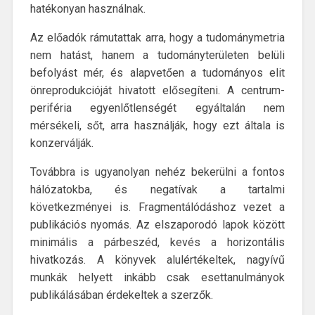
hatékonyan használnak.
Az előadók rámutattak arra, hogy a tudománymetria
nem hatást, hanem a tudományterületen belüli
befolyást mér, és alapvetően a tudományos elit
önreprodukcióját hivatott elősegíteni. A centrum-
periféria egyenlőtlenségét egyáltalán nem
mérsékeli, sőt, arra használják, hogy ezt általa is
konzerválják.
Továbbra is ugyanolyan nehéz bekerülni a fontos
hálózatokba, és negatívak a tartalmi
következményei is. Fragmentálódáshoz vezet a
publikációs nyomás. Az elszaporodó lapok között
minimális a párbeszéd, kevés a horizontális
hivatkozás. A könyvek alulértékeltek, nagyívű
munkák helyett inkább csak esettanulmányok
publikálásában érdekeltek a szerzők.