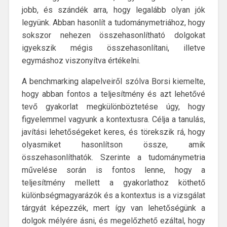
jobb, és szándék arra, hogy legalább olyan jók
legyünk. Abban hasonlít a tudománymetriához, hogy
sokszor nehezen összehasonlítható dolgokat
igyekszik mégis összehasonlítani, illetve
egymáshoz viszonyítva értékelni.
A benchmarking alapelveiről szólva Borsi kiemelte,
hogy abban fontos a teljesítmény és azt lehetővé
tevő gyakorlat megkülönböztetése úgy, hogy
figyelemmel vagyunk a kontextusra. Célja a tanulás,
javítási lehetőségeket keres, és törekszik rá, hogy
olyasmiket hasonlítson össze, amik
összehasonlíthatók. Szerinte a tudománymetria
művelése során is fontos lenne, hogy a
teljesítmény mellett a gyakorlathoz köthető
különbségmagyarázók és a kontextus is a vizsgálat
tárgyát képezzék, mert így van lehetőségünk a
dolgok mélyére ásni, és megelőzhető ezáltal, hogy