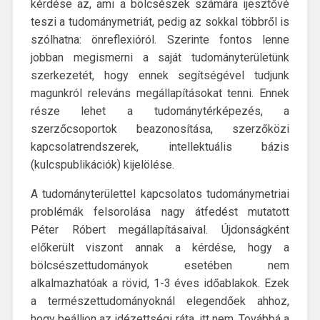
kérdése az, ami a bölcsészek számára ijesztővé
teszi a tudománymetriát, pedig az sokkal többről is
szólhatna: önreflexióról. Szerinte fontos lenne
jobban megismerni a saját tudományterületünk
szerkezetét, hogy ennek segítségével tudjunk
magunkról releváns megállapításokat tenni. Ennek
része lehet a tudománytérképezés, a
szerzőcsoportok beazonosítása, szerzőközi
kapcsolatrendszerek, intellektuális bázis
(kulcspublikációk) kijelölése.
A tudományterülettel kapcsolatos tudománymetriai
problémák felsorolása nagy átfedést mutatott
Péter Róbert megállapításaival. Újdonságként
előkerült viszont annak a kérdése, hogy a
bölcsészettudományok esetében nem
alkalmazhatóak a rövid, 1-3 éves időablakok. Ezek
a természettudományoknál elegendőek ahhoz,
hogy beálljon az idézettségi ráta, itt nem. Továbbá a