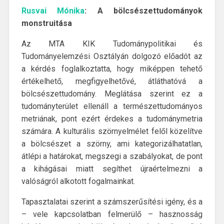
Rusvai Mónika
: A bölcsészettudományok
monstruitása
Az MTA KIK Tudománypolitikai és
Tudományelemzési Osztályán dolgozó előadót az
a kérdés foglalkoztatta, hogy miképpen tehető
értékelhető, megfigyelhetővé, átláthatóvá a
bölcsészettudomány. Meglátása szerint ez a
tudományterület ellenáll a természettudományos
metriának, pont ezért érdekes a tudománymetria
számára. A kulturális szörnyelmélet felől közelítve
a bölcsészet a szörny, ami kategorizálhatatlan,
átlépi a határokat, megszegi a szabályokat, de pont
a kihágásai miatt segíthet újraértelmezni a
valóságról alkotott fogalmainkat.
Tapasztalatai szerint a számszerűsítési igény, és a
– vele kapcsolatban felmerülő – hasznosság