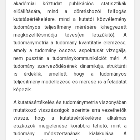
akadémiai köztudat publikációs statisztikák
előállítására, mind a döntéshozói felfogás
kutatásértékelésre, mind a kutatói közvélemény
tudományos teljesítmény mérésére kihegyezett
megközelítésmódja téves(en leszűkítő). A
tudománymetria a tudomány kvantitatív elemzése,
amely a tudomány összes aspektusát vizsgálja,
nem pusztán a tudománykommunikációt méri. A
tudomány szerveződésének dinamikája, struktúrái
is érdeklik, amellett, hogy a tudományos
teljesítmény modellezése és mérése is a feladatát
képezik.
A kutatásértékelés és tudománymetria viszonyában
mutatkozó visszásságok szerinte arra vezethetők
vissza, hogy a kutatásértékelésre alkalmas
eszközök megjelenése korábbra tehető, mint a
tudomány módszertanának kialakulása. A