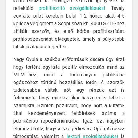
konferencián is elhangzó szerzői igényekre is
reflektáló
profiltisztító szolgáltatásukat
. Tavaly
egyfajta pilot keretein belül 1-2 hónap alatt 4-5
kolléga végigment a Scopusban kb. 4000 SZTE-hez
affiliált szerzőn, és első körös profiltisztítást,
profilösszevonást elvégeztek, amely a súlyosabb
hibák javítására terjedt ki.
Nagy Gyula a szűkös erőforrásaik dacára úgy érzi,
hogy történt egyfajta pozitív elmozdulás mind az
MTMT-hez, mind a tudományos publikálás
egészéhez történő hozzáállás terén. A szerzők
tudatosabbá váltak, sőt, egy részük azt is
felismerte, hogy mindez akár hasznos is lehet a
számukra. Szintén pozitívum, hogy nőtt a kutatók
által kezdeményezett feltöltések száma a
publikációs repozitóriumukba. Igaz, ezt nagyban
előmozdította, hogy a szegediek az Open Access-
támogatást, valamint a
lektori szolgáltatásukat
is