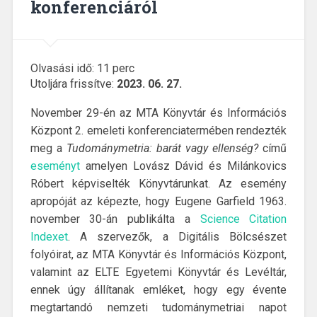
konferenciáról
Olvasási idő:
11
perc
Utoljára frissítve:
2023. 06. 27.
November 29-én az MTA Könyvtár és Információs
Központ 2. emeleti konferenciatermében rendezték
meg a
Tudománymetria: barát vagy ellenség?
című
eseményt
amelyen Lovász Dávid és Milánkovics
Róbert képviselték Könyvtárunkat. Az esemény
apropóját az képezte, hogy Eugene Garfield 1963.
november 30-án publikálta a
Science Citation
Indexet
. A szervezők, a Digitális Bölcsészet
folyóirat, az MTA Könyvtár és Információs Központ,
valamint az ELTE Egyetemi Könyvtár és Levéltár,
ennek úgy állítanak emléket, hogy egy évente
megtartandó nemzeti tudománymetriai napot