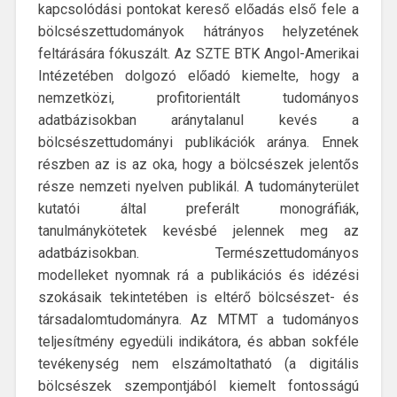
kapcsolódási pontokat kereső előadás első fele a
bölcsészettudományok hátrányos helyzetének
feltárására fókuszált. Az SZTE BTK Angol-Amerikai
Intézetében dolgozó előadó kiemelte, hogy a
nemzetközi, profitorientált tudományos
adatbázisokban aránytalanul kevés a
bölcsészettudományi publikációk aránya. Ennek
részben az is az oka, hogy a bölcsészek jelentős
része nemzeti nyelven publikál. A tudományterület
kutatói által preferált monográfiák,
tanulmánykötetek kevésbé jelennek meg az
adatbázisokban. Természettudományos
modelleket nyomnak rá a publikációs és idézési
szokásaik tekintetében is eltérő bölcsészet- és
társadalomtudományra. Az MTMT a tudományos
teljesítmény egyedüli indikátora, és abban sokféle
tevékenység nem elszámoltatható (a digitális
bölcsészek szempontjából kiemelt fontosságú