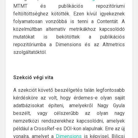
MTMT és publikációs repozitóriumi
feltöltöttséghez kötötték. Ezen kívül igyekeznek
folyamatosan vonzóbbá is tenni a Contentát. A
közelmúltban alternatív metrikákhoz kapcsolódó
mutatókat is bekötöttek a publikációs
repozitóriumba a Dimensions és az Altmetrics
szolgáltatóktól.
Szekció végi vita
A szekciót követő beszélgetés talán legfontosabb
kérdésköre az volt, hogy érdemes-e olyan saját
adatbázisokat építeni, amelyekről Nagy Gyula
beszélt, vagy célszerűbb az olyan nagy
nemzetközi rendszerekhez kapcsolódni, amelyek
például a CrossRef-es DOI-kon alapulnak. Erre az új
vonalra, amelyet a
Dimensions
is képvisel, Bilicsi