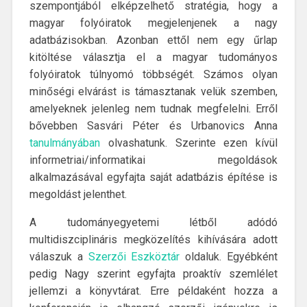
szempontjából elképzelhető stratégia, hogy a
magyar folyóiratok megjelenjenek a nagy
adatbázisokban. Azonban ettől nem egy űrlap
kitöltése választja el a magyar tudományos
folyóiratok túlnyomó többségét. Számos olyan
minőségi elvárást is támasztanak velük szemben,
amelyeknek jelenleg nem tudnak megfelelni. Erről
bővebben Sasvári Péter és Urbanovics Anna
tanulmányában
olvashatunk. Szerinte ezen kívül
informetriai/informatikai megoldások
alkalmazásával egyfajta saját adatbázis építése is
megoldást jelenthet.
A tudományegyetemi létből adódó
multidiszciplináris megközelítés kihívására adott
válaszuk a
Szerzői Eszköztár
oldaluk. Egyébként
pedig Nagy szerint egyfajta proaktív szemlélet
jellemzi a könyvtárat. Erre példaként hozza a